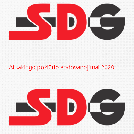
Atsakingo požiūrio apdovanojimai 2020