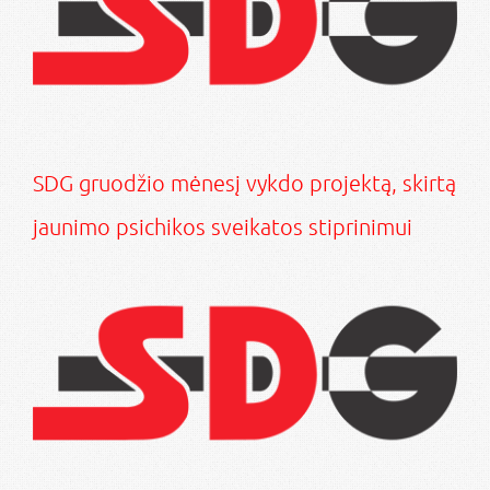
SDG gruodžio mėnesį vykdo projektą, skirtą
jaunimo psichikos sveikatos stiprinimui