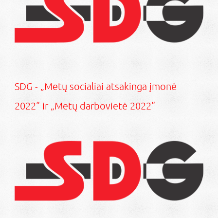
SDG - „Metų socialiai atsakinga įmonė
2022“ ir „Metų darbovietė 2022“