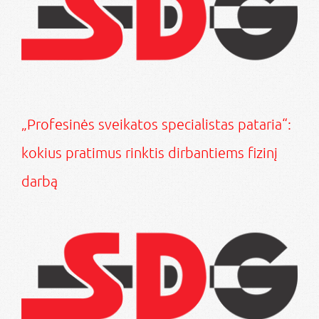
„Profesinės sveikatos specialistas pataria“:
kokius pratimus rinktis dirbantiems fizinį
darbą