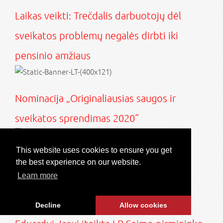
Laikas veikti: Trečdalis darbuotojų dėl
sveikatos problemų negalės dirbti iki
pensinio amžiaus
Nominacija „Originaliausias saugos ir
sveikatos sprendimas 2020“
This website uses cookies to ensure you get
SDG forumas „Sauga ir sveikata 2020“
the best experience on our website.
Learn more
UAB „SDG“ generaliniam direktoriui
Decline
Allow cookies