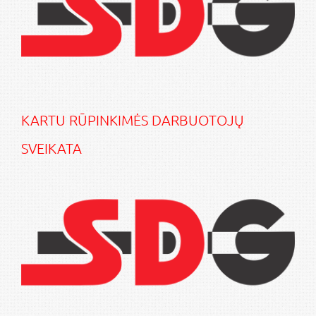
KARTU RŪPINKIMĖS DARBUOTOJŲ
SVEIKATA