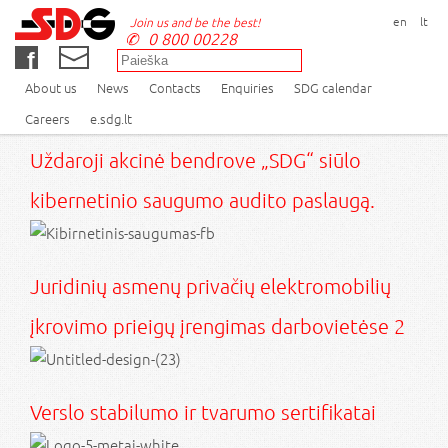
en
lt
Join us and be the best!
0 800 00228
About us
News
Contacts
Enquiries
SDG calendar
Careers
e.sdg.lt
Uždaroji akcinė bendrove „SDG“ siūlo
kibernetinio saugumo audito paslaugą.
Juridinių asmenų privačių elektromobilių
įkrovimo prieigų įrengimas darbovietėse 2
Verslo stabilumo ir tvarumo sertifikatai