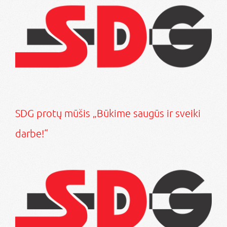
SDG protų mūšis „Būkime saugūs ir sveiki
darbe!“