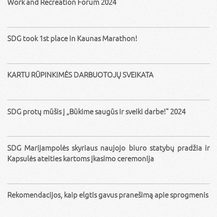
Work and Recreation Forum 2024
SDG took 1st place in Kaunas Marathon!
KARTU RŪPINKIMĖS DARBUOTOJŲ SVEIKATA
SDG protų mūšis į „Būkime saugūs ir sveiki darbe!“ 2024
SDG Marijampolės skyriaus naujojo biuro statybų pradžia ir
Kapsulės ateities kartoms įkasimo ceremonija
Rekomendacijos, kaip elgtis gavus pranešimą apie sprogmenis