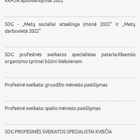
KKPDA apdovanojimai 2022
SDG - „Metų socialiai atsakinga įmonė 2022“ ir „Metų
darbovietė 2022“
SDG profesinės sveikatos specialistas pataria:iIšsamūs
organizmo tyrimai būtini kiekvienam
Profesinė sveikata: gruodžio mėnesio pasiūlymas
Profesinė sveikata: spalio mėnesio pasiūlymas
SDG PROFESINĖS SVEIKATOS SPECIALISTAI KVIEČIA