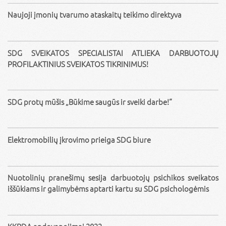
Naujoji įmonių tvarumo ataskaitų teikimo direktyva
SDG SVEIKATOS SPECIALISTAI ATLIEKA DARBUOTOJŲ
PROFILAKTINIUS SVEIKATOS TIKRINIMUS!
SDG protų mūšis „Būkime saugūs ir sveiki darbe!“
Elektromobilių įkrovimo prieiga SDG biure
Nuotolinių pranešimų sesija darbuotojų psichikos sveikatos
iššūkiams ir galimybėms aptarti kartu su SDG psichologėmis