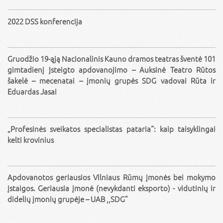
2022 DSS konferencija
Gruodžio 19-ąją Nacionalinis Kauno dramos teatras šventė 101
gimtadienį Įsteigto apdovanojimo – Auksinė Teatro Rūtos
šakelė – mecenatai – įmonių grupės SDG vadovai Rūta ir
Eduardas Jasai
„Profesinės sveikatos specialistas pataria“: kaip taisyklingai
kelti krovinius
Apdovanotos geriausios Vilniaus Rūmų įmonės bei mokymo
įstaigos. Geriausia įmonė (nevykdanti eksporto) - vidutinių ir
didelių įmonių grupėje – UAB ,,SDG”