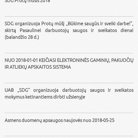
SDG Protų mūšis 2018
SDG organizuoja Protų mūšį „Būkime saugūs ir sveiki darbe!”,
skirtą Pasaulinei darbuotojų saugos ir sveikatos dienai
(balandžio 28 d.)
NUO 2018-01-01 KEIČIASI ELEKTRONINĖS GAMINIŲ, PAKUOČIŲ
IR ATLIEKŲ APSKAITOS SISTEMA
UAB „SDG“ organizuoja darbuotojų saugos ir sveikatos
mokymus ketinantiems dirbti užsienyje
Asmens duomenų apsaugos naujovės nuo 2018-05-25