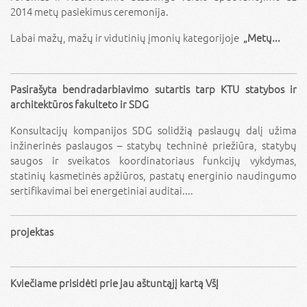
2014 metų pasiekimus ceremonija.
Labai mažų, mažų ir vidutinių įmonių kategorijoje
„Metų...
Pasirašyta bendradarbiavimo sutartis tarp KTU statybos ir
architektūros fakulteto ir SDG
Konsultacijų kompanijos SDG solidžią paslaugų dalį užima
inžinerinės paslaugos – statybų techninė priežiūra, statybų
saugos ir sveikatos koordinatoriaus funkcijų vykdymas,
statinių kasmetinės apžiūros, pastatų energinio naudingumo
sertifikavimai bei energetiniai auditai....
projektas
Kviečiame prisidėti prie jau aštuntąjį kartą VšĮ