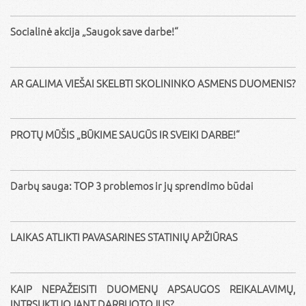
Socialinė akcija „Saugok save darbe!“
AR GALIMA VIEŠAI SKELBTI SKOLININKO ASMENS DUOMENIS?
PROTŲ MŪŠIS „BŪKIME SAUGŪS IR SVEIKI DARBE!“
Darbų sauga: TOP 3 problemos ir jų sprendimo būdai
LAIKAS ATLIKTI PAVASARINES STATINIŲ APŽIŪRAS
KAIP NEPAŽEISITI DUOMENŲ APSAUGOS REIKALAVIMŲ,
INTRSUKTUOJANT DARBUOTOJUS?