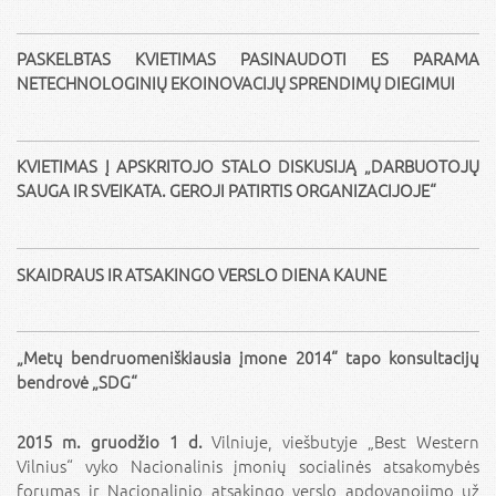
PASKELBTAS KVIETIMAS PASINAUDOTI ES PARAMA
NETECHNOLOGINIŲ EKOINOVACIJŲ SPRENDIMŲ DIEGIMUI
KVIETIMAS Į APSKRITOJO STALO DISKUSIJĄ „DARBUOTOJŲ
SAUGA IR SVEIKATA. GEROJI PATIRTIS ORGANIZACIJOJE“
SKAIDRAUS IR ATSAKINGO VERSLO DIENA KAUNE
„Metų bendruomeniškiausia įmone 2014“ tapo konsultacijų
bendrovė „SDG“
2015 m. gruodžio 1 d.
Vilniuje, viešbutyje „Best Western
Vilnius“ vyko Nacionalinis įmonių socialinės atsakomybės
forumas ir Nacionalinio atsakingo verslo apdovanojimo už