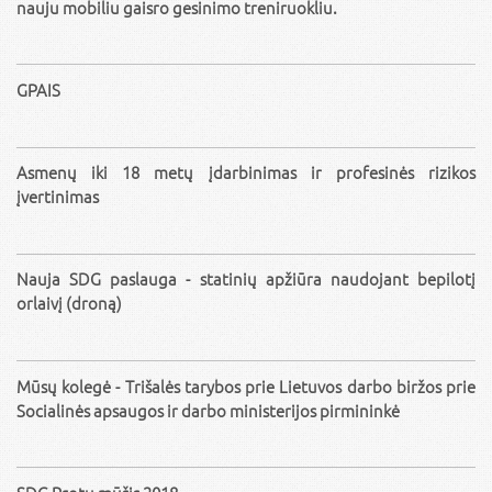
nauju mobiliu gaisro gesinimo treniruokliu.
GPAIS
Asmenų iki 18 metų įdarbinimas ir profesinės rizikos
įvertinimas
Nauja SDG paslauga - statinių apžiūra naudojant bepilotį
orlaivį (droną)
Mūsų kolegė - Trišalės tarybos prie Lietuvos darbo biržos prie
Socialinės apsaugos ir darbo ministerijos pirmininkė