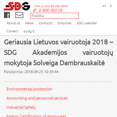
en
lt
Join us and be the best!
0 800 00228
About us
News
Contacts
Enquiries
SDG calendar
Careers
e.sdg.lt
Geriausia Lietuvos vairuotoja 2018 –
SDG Akademijos vairuotojų
mokytoja Solveiga Dambrauskaitė
Patalpinta: 2018-09-25 10:39:44
Environmental protection
Accounting and personnel services
Industrial Safety
Energy Certification of employees