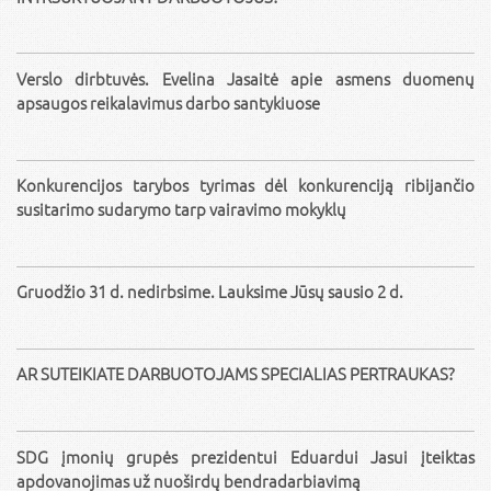
Verslo dirbtuvės. Evelina Jasaitė apie asmens duomenų
apsaugos reikalavimus darbo santykiuose
Konkurencijos tarybos tyrimas dėl konkurenciją ribijančio
susitarimo sudarymo tarp vairavimo mokyklų
Gruodžio 31 d. nedirbsime. Lauksime Jūsų sausio 2 d.
AR SUTEIKIATE DARBUOTOJAMS SPECIALIAS PERTRAUKAS?
SDG įmonių grupės prezidentui Eduardui Jasui įteiktas
apdovanojimas už nuoširdų bendradarbiavimą