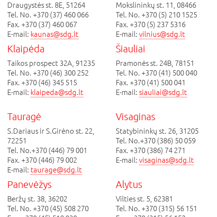
Draugystės st. 8E, 51264
Mokslininkų st. 11, 08466
Tel. No. +370 (37) 460 066
Tel. No. +370 (5) 210 1525
Fax. +370 (37) 460 067
Fax. +370 (5) 237 5316
E-mail:
kaunas@sdg.lt
E-mail:
vilnius@sdg.lt
Klaipėda
Šiauliai
Taikos prospect 32A, 91235
Pramonės st. 24B, 78151
Tel. No. +370 (46) 300 252
Tel. No. +370 (41) 500 040
Fax. +370 (46) 345 515
Fax. +370 (41) 500 041
E-mail:
klaipeda@sdg.lt
E-mail:
siauliai@sdg.lt
Tauragė
Visaginas
S.Dariaus ir S.Girėno st. 22,
Statybininkų st. 26, 31205
72251
Tel. No.+370 (386) 50 059
Tel. No.+370 (446) 79 001
Fax. +370 (386) 74 271
Fax. +370 (446) 79 002
E-mail:
visaginas@sdg.lt
E-mail:
taurage@sdg.lt
Panevėžys
Alytus
Beržų st. 38, 36202
Vilties st. 5, 62381
Tel. No. +370 (45) 508 270
Tel. No. +370 (315) 56 151