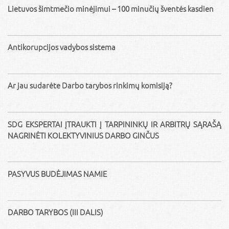
Lietuvos šimtmečio minėjimui – 100 minučių šventės kasdien
Antikorupcijos vadybos sistema
Ar jau sudarėte Darbo tarybos rinkimų komisiją?
SDG EKSPERTAI ĮTRAUKTI Į TARPININKŲ IR ARBITRŲ SĄRAŠĄ
NAGRINĖTI KOLEKTYVINIUS DARBO GINČUS
PASYVUS BUDĖJIMAS NAMIE
DARBO TARYBOS (III DALIS)