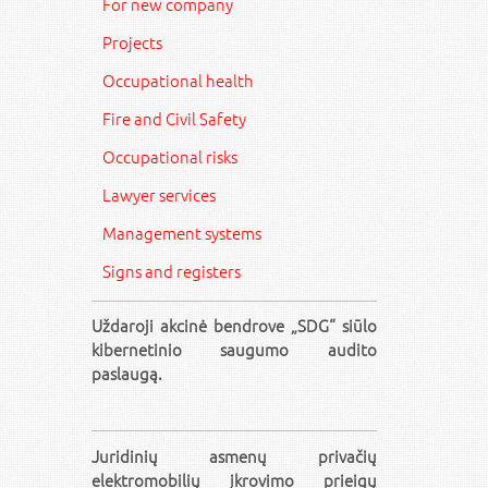
For new company
Projects
Occupational health
Fire and Civil Safety
Occupational risks
Lawyer services
Management systems
Signs and registers
Uždaroji akcinė bendrove „SDG“ siūlo
kibernetinio saugumo audito
paslaugą.
Juridinių asmenų privačių
elektromobilių įkrovimo prieigų