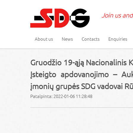
Join us and
About us
News
Contacts
Enquiries
Gruodžio 19-ąją Nacionalinis
Įsteigto apdovanojimo – Au
įmonių grupės SDG vadovai Rūt
Patalpinta: 2022-01-06 11:28:48