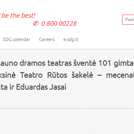
 be the best!
0 800 00228
SDG calendar
Careers
e.sdg.lt
 Kauno dramos teatras šventė 101 gimta
ksinė Teatro Rūtos šakelė – mecena
a ir Eduardas Jasai