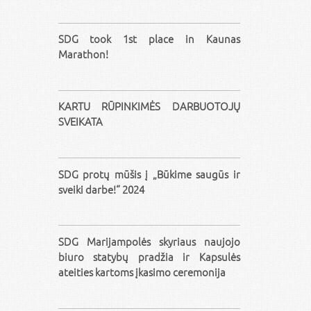
SDG took 1st place in Kaunas
Marathon!
KARTU RŪPINKIMĖS DARBUOTOJŲ
SVEIKATA
SDG protų mūšis į „Būkime saugūs ir
sveiki darbe!“ 2024
SDG Marijampolės skyriaus naujojo
biuro statybų pradžia ir Kapsulės
ateities kartoms įkasimo ceremonija