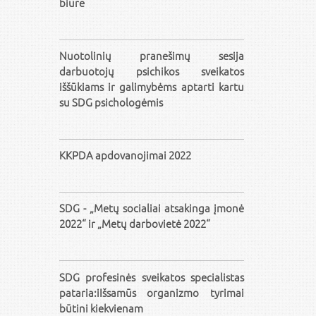
biure
Nuotolinių pranešimų sesija
darbuotojų psichikos sveikatos
iššūkiams ir galimybėms aptarti kartu
su SDG psichologėmis
KKPDA apdovanojimai 2022
SDG - „Metų socialiai atsakinga įmonė
2022“ ir „Metų darbovietė 2022“
SDG profesinės sveikatos specialistas
pataria:iIšsamūs organizmo tyrimai
būtini kiekvienam