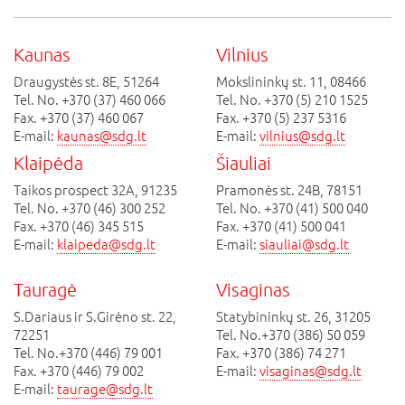
Kaunas
Vilnius
Draugystės st. 8E, 51264
Mokslininkų st. 11, 08466
Tel. No. +370 (37) 460 066
Tel. No. +370 (5) 210 1525
Fax. +370 (37) 460 067
Fax. +370 (5) 237 5316
E-mail:
kaunas@sdg.lt
E-mail:
vilnius@sdg.lt
Klaipėda
Šiauliai
Taikos prospect 32A, 91235
Pramonės st. 24B, 78151
Tel. No. +370 (46) 300 252
Tel. No. +370 (41) 500 040
Fax. +370 (46) 345 515
Fax. +370 (41) 500 041
E-mail:
klaipeda@sdg.lt
E-mail:
siauliai@sdg.lt
Tauragė
Visaginas
S.Dariaus ir S.Girėno st. 22,
Statybininkų st. 26, 31205
72251
Tel. No.+370 (386) 50 059
Tel. No.+370 (446) 79 001
Fax. +370 (386) 74 271
Fax. +370 (446) 79 002
E-mail:
visaginas@sdg.lt
E-mail:
taurage@sdg.lt