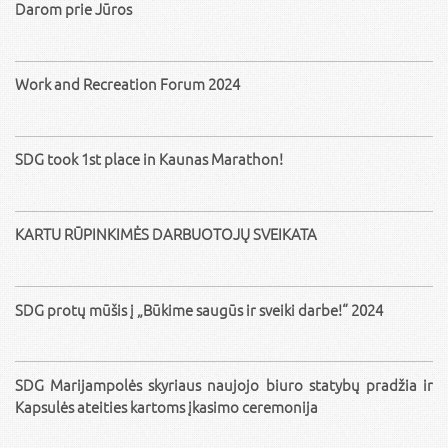
Darom prie Jūros
Work and Recreation Forum 2024
SDG took 1st place in Kaunas Marathon!
KARTU RŪPINKIMĖS DARBUOTOJŲ SVEIKATA
SDG protų mūšis į „Būkime saugūs ir sveiki darbe!“ 2024
SDG Marijampolės skyriaus naujojo biuro statybų pradžia ir
Kapsulės ateities kartoms įkasimo ceremonija