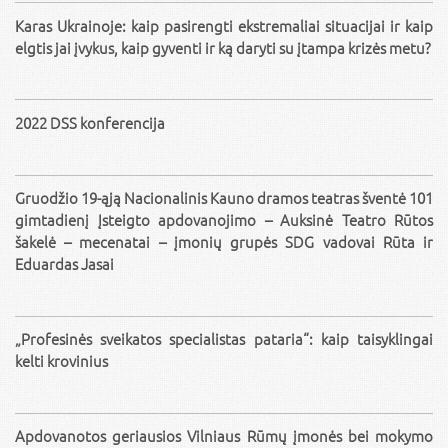
Karas Ukrainoje: kaip pasirengti ekstremaliai situacijai ir kaip
elgtis jai įvykus, kaip gyventi ir ką daryti su įtampa krizės metu?
2022 DSS konferencija
Gruodžio 19-ąją Nacionalinis Kauno dramos teatras šventė 101
gimtadienį Įsteigto apdovanojimo – Auksinė Teatro Rūtos
šakelė – mecenatai – įmonių grupės SDG vadovai Rūta ir
Eduardas Jasai
„Profesinės sveikatos specialistas pataria“: kaip taisyklingai
kelti krovinius
Apdovanotos geriausios Vilniaus Rūmų įmonės bei mokymo