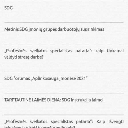
SDG
Metinis SDG įmonių grupės darbuotojų susirinkimas
„Profesinės sveikatos specialistas pataria“: kaip tinkamai
valdyti stresą darbe?
SDG forumas „Aplinkosauga įmonėse 2021“
TARPTAUTINĖ LAIMĖS DIENA: SDG instrukcija laimei
„Profesinės sveikatos specialistas pataria“: Kaip išvengti
triukšmo ir dirbti tylesnėje aplinkoje?