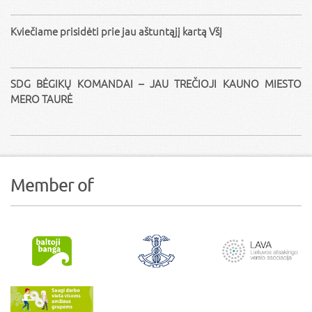
Kviečiame prisidėti prie jau aštuntąjį kartą VšĮ
SDG BĖGIKŲ KOMANDAI – JAU TREČIOJI KAUNO MIESTO
MERO TAURĖ
Member of