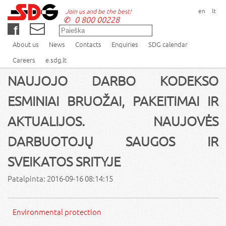
en
lt
Join us and be the best!
0 800 00228
About us
News
Contacts
Enquiries
SDG calendar
Careers
e.sdg.lt
NAUJOJO DARBO KODEKSO
ESMINIAI BRUOŽAI, PAKEITIMAI IR
AKTUALIJOS. NAUJOVĖS
DARBUOTOJŲ SAUGOS IR
SVEIKATOS SRITYJE
Patalpinta: 2016-09-16 08:14:15
Environmental protection