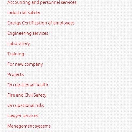
Accounting and personnel services
Industrial Safety
Energy Certification of employees
Engineering services
Laboratory
Training
For new company
Projects
Occupational health
Fire and Civil Safety
Occupational risks
Lawyer services
Management systems