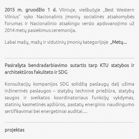
2015 m. gruodžio 1 d.
Vilniuje, viešbutyje „Best Western
Vilnius“ vyko Nacionalinis įmonių socialinės atsakomybės
forumas ir Nacionalinio atsakingo verslo apdovanojimo už
2014 metų pasiekimus ceremonija.
Labai mažų, mažų ir vidutinių įmonių kategorijoje
„Metų...
Pasirašyta bendradarbiavimo sutartis tarp KTU statybos ir
architektūros fakulteto ir SDG
Konsultacijų kompanijos SDG solidžią paslaugų dalį užima
inžinerinės paslaugos – statybų techninė priežiūra, statybų
saugos ir sveikatos koordinatoriaus funkcijų vykdymas,
statinių kasmetinės apžiūros, pastatų energinio naudingumo
sertifikavimai bei energetiniai auditai....
projektas