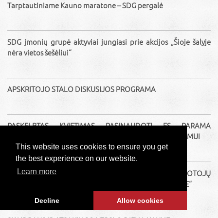
Tarptautiniame Kauno maratone – SDG pergalė
SDG įmonių grupė aktyviai jungiasi prie akcijos „Šioje šalyje
nėra vietos šešėliui“
APSKRITOJO STALO DISKUSIJOS PROGRAMA
PASKELBTAS KVIETIMAS PASINAUDOTI ES PARAMA
NETECHNOLOGINIŲ EKOINOVACIJŲ SPRENDIMŲ DIEGIMUI
This website uses cookies to ensure you get
the best experience on our website.
Learn more
KVIETIMAS Į APSKRITOJO STALO DISKUSIJĄ „DARBUOTOJŲ
SAUGA IR SVEIKATA. GEROJI PATIRTIS ORGANIZACIJOJE“
Decline
Allow cookies