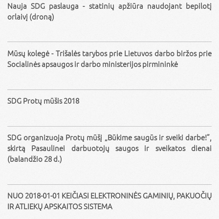
Nauja SDG paslauga - statinių apžiūra naudojant bepilotį
orlaivį (droną)
Mūsų kolegė - Trišalės tarybos prie Lietuvos darbo biržos prie
Socialinės apsaugos ir darbo ministerijos pirmininkė
SDG Protų mūšis 2018
SDG organizuoja Protų mūšį „Būkime saugūs ir sveiki darbe!”,
skirtą Pasaulinei darbuotojų saugos ir sveikatos dienai
(balandžio 28 d.)
NUO 2018-01-01 KEIČIASI ELEKTRONINĖS GAMINIŲ, PAKUOČIŲ
IR ATLIEKŲ APSKAITOS SISTEMA