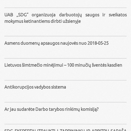
UAB „SDG“ organizuoja darbuotojų saugos ir sveikatos
mokymus ketinantiems dirbti užsienyje
Asmens duomenų apsaugos naujovės nuo 2018-05-25
Lietuvos šimtmečio minėjimui – 100 minučių šventės kasdien
Antikorupcijos vadybos sistema
Ar jau sudarėte Darbo tarybos rinkimų komisiją?
SDG EKSPERTAI ĮTRAUKTI Į TARPININKŲ IR ARBITRŲ SĄRAŠĄ