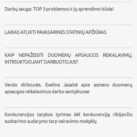
Darbų sauga: TOP 3 problemos ir jų sprendimo būdai
LAIKAS ATLIKTI PAVASARINES STATINIŲ APŽIŪRAS
KAIP NEPAŽEISITI DUOMENŲ APSAUGOS REIKALAVIMŲ,
INTRSUKTUOJANT DARBUOTOJUS?
Verslo dirbtuvės. Evelina Jasaitė apie asmens duomenų
apsaugos reikalavimus darbo santykiuose
Konkurencijos tarybos tyrimas dėl konkurenciją ribijančio
susitarimo sudarymo tarp vairavimo mokyklų