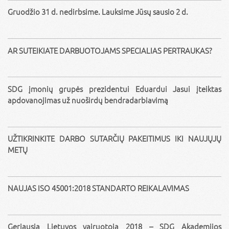
Gruodžio 31 d. nedirbsime. Lauksime Jūsų sausio 2 d.
AR SUTEIKIATE DARBUOTOJAMS SPECIALIAS PERTRAUKAS?
SDG įmonių grupės prezidentui Eduardui Jasui įteiktas
apdovanojimas už nuoširdų bendradarbiavimą
UŽTIKRINKITE DARBO SUTARČIŲ PAKEITIMUS IKI NAUJŲJŲ
METŲ
NAUJAS ISO 45001:2018 STANDARTO REIKALAVIMAS
Geriausia Lietuvos vairuotoja 2018 – SDG Akademijos