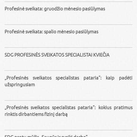
Profesinė sveikata: gruodžio mėnesio pasiūlymas
Profesinė sveikata: spalio mėnesio pasiūlymas
SDG PROFESINĖS SVEIKATOS SPECIALISTAI KVIEČIA
„Profesinės sveikatos specialistas pataria“: kaip padėti
užspringusiam
„Profesinės sveikatos specialistas pataria“: kokius pratimus
rinktis dirbantiems fizinį darbą
SDG protų mūšis „Saugūs ir sveiki darbe“