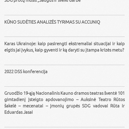
KŪNO SUDĖTIES ANALIZĖS TYRIMAS SU ACCUNIQ
Karas Ukrainoje: kaip pasirengti ekstremaliai situacijai ir kaip
elgtis jai įvykus, kaip gyventi ir ką daryti su įtampa krizės metu?
2022 DSS konferencija
Gruodžio 19-ąją Nacionalinis Kauno dramos teatras šventė 101
gimtadienį Įsteigto apdovanojimo – Auksinė Teatro Rūtos
šakelė – mecenatai – įmonių grupės SDG vadovai Rūta ir
Eduardas Jasai