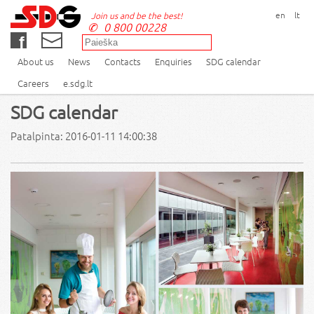
en
lt
Join us and be the best!
0 800 00228
About us
News
Contacts
Enquiries
SDG calendar
Careers
e.sdg.lt
SDG calendar
Patalpinta: 2016-01-11 14:00:38