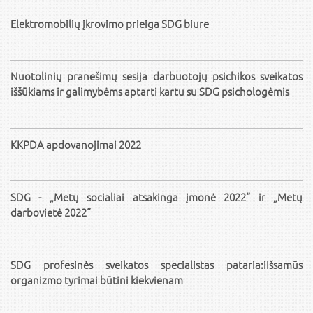
Elektromobilių įkrovimo prieiga SDG biure
Nuotolinių pranešimų sesija darbuotojų psichikos sveikatos
iššūkiams ir galimybėms aptarti kartu su SDG psichologėmis
KKPDA apdovanojimai 2022
SDG - „Metų socialiai atsakinga įmonė 2022“ ir „Metų
darbovietė 2022“
SDG profesinės sveikatos specialistas pataria:iIšsamūs
organizmo tyrimai būtini kiekvienam