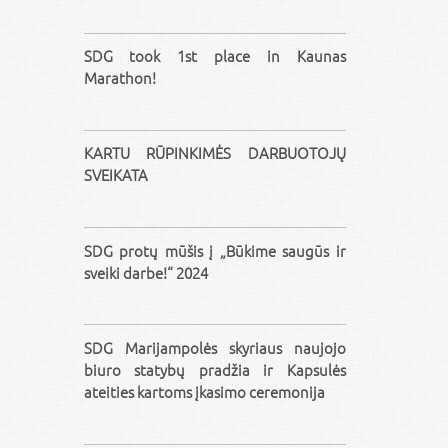
SDG took 1st place in Kaunas
Marathon!
KARTU RŪPINKIMĖS DARBUOTOJŲ
SVEIKATA
SDG protų mūšis į „Būkime saugūs ir
sveiki darbe!“ 2024
SDG Marijampolės skyriaus naujojo
biuro statybų pradžia ir Kapsulės
ateities kartoms įkasimo ceremonija