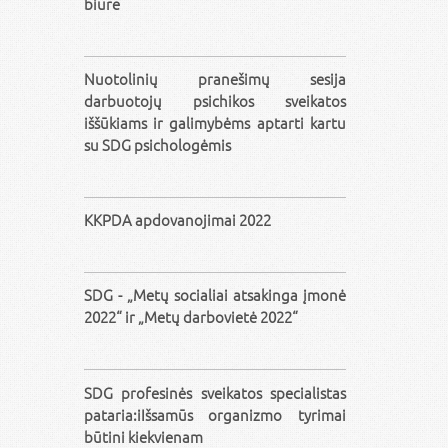
biure
Nuotolinių pranešimų sesija
darbuotojų psichikos sveikatos
iššūkiams ir galimybėms aptarti kartu
su SDG psichologėmis
KKPDA apdovanojimai 2022
SDG - „Metų socialiai atsakinga įmonė
2022“ ir „Metų darbovietė 2022“
SDG profesinės sveikatos specialistas
pataria:iIšsamūs organizmo tyrimai
būtini kiekvienam