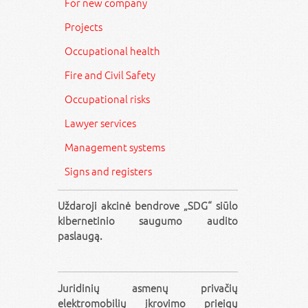
For new company
Projects
Occupational health
Fire and Civil Safety
Occupational risks
Lawyer services
Management systems
Signs and registers
Uždaroji akcinė bendrove „SDG“ siūlo
kibernetinio saugumo audito
paslaugą.
Juridinių asmenų privačių
elektromobilių įkrovimo prieigų