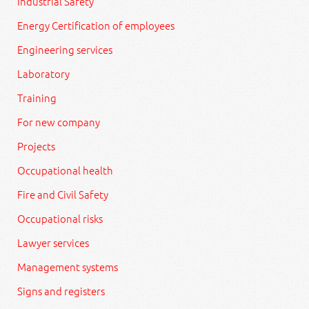
Industrial Safety
Energy Certification of employees
Engineering services
Laboratory
Training
For new company
Projects
Occupational health
Fire and Civil Safety
Occupational risks
Lawyer services
Management systems
Signs and registers