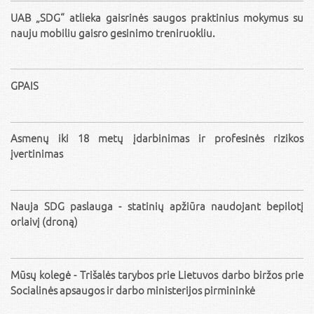
UAB „SDG“ atlieka gaisrinės saugos praktinius mokymus su
nauju mobiliu gaisro gesinimo treniruokliu.
GPAIS
Asmenų iki 18 metų įdarbinimas ir profesinės rizikos
įvertinimas
Nauja SDG paslauga - statinių apžiūra naudojant bepilotį
orlaivį (droną)
Mūsų kolegė - Trišalės tarybos prie Lietuvos darbo biržos prie
Socialinės apsaugos ir darbo ministerijos pirmininkė