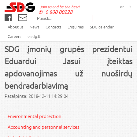
en
lt
Join us and be the best!
0 800 00228
About us
News
Contacts
Enquiries
SDG calendar
Careers
e.sdg.lt
SDG įmonių grupės prezidentui
Eduardui Jasui įteiktas
apdovanojimas už nuoširdų
bendradarbiavimą
Patalpinta: 2018-12-11 14:29:04
Environmental protection
Accounting and personnel services