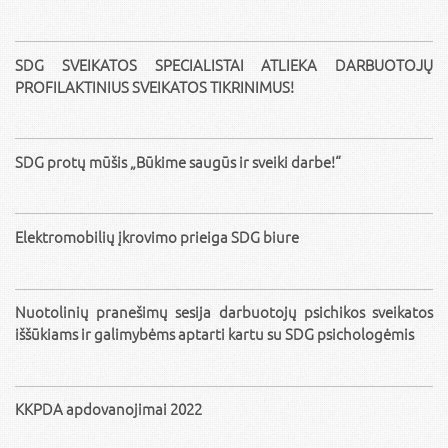
SDG SVEIKATOS SPECIALISTAI ATLIEKA DARBUOTOJŲ
PROFILAKTINIUS SVEIKATOS TIKRINIMUS!
SDG protų mūšis „Būkime saugūs ir sveiki darbe!“
Elektromobilių įkrovimo prieiga SDG biure
Nuotolinių pranešimų sesija darbuotojų psichikos sveikatos
iššūkiams ir galimybėms aptarti kartu su SDG psichologėmis
KKPDA apdovanojimai 2022