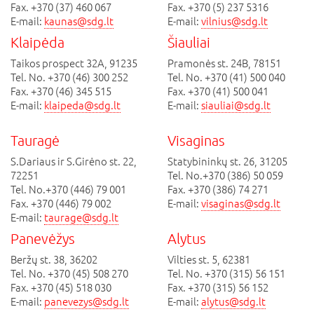
Fax. +370 (37) 460 067
Fax. +370 (5) 237 5316
E-mail:
kaunas@sdg.lt
E-mail:
vilnius@sdg.lt
Klaipėda
Šiauliai
Taikos prospect 32A, 91235
Pramonės st. 24B, 78151
Tel. No. +370 (46) 300 252
Tel. No. +370 (41) 500 040
Fax. +370 (46) 345 515
Fax. +370 (41) 500 041
E-mail:
klaipeda@sdg.lt
E-mail:
siauliai@sdg.lt
Tauragė
Visaginas
S.Dariaus ir S.Girėno st. 22,
Statybininkų st. 26, 31205
72251
Tel. No.+370 (386) 50 059
Tel. No.+370 (446) 79 001
Fax. +370 (386) 74 271
Fax. +370 (446) 79 002
E-mail:
visaginas@sdg.lt
E-mail:
taurage@sdg.lt
Panevėžys
Alytus
Beržų st. 38, 36202
Vilties st. 5, 62381
Tel. No. +370 (45) 508 270
Tel. No. +370 (315) 56 151
Fax. +370 (45) 518 030
Fax. +370 (315) 56 152
E-mail:
panevezys@sdg.lt
E-mail:
alytus@sdg.lt