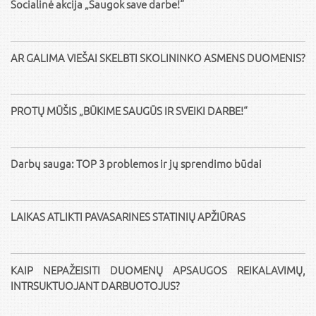
Socialinė akcija „Saugok save darbe!“
AR GALIMA VIEŠAI SKELBTI SKOLININKO ASMENS DUOMENIS?
PROTŲ MŪŠIS „BŪKIME SAUGŪS IR SVEIKI DARBE!“
Darbų sauga: TOP 3 problemos ir jų sprendimo būdai
LAIKAS ATLIKTI PAVASARINES STATINIŲ APŽIŪRAS
KAIP NEPAŽEISITI DUOMENŲ APSAUGOS REIKALAVIMŲ,
INTRSUKTUOJANT DARBUOTOJUS?