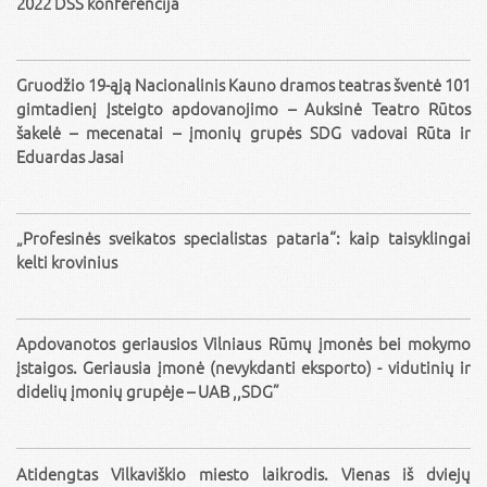
2022 DSS konferencija
Gruodžio 19-ąją Nacionalinis Kauno dramos teatras šventė 101
gimtadienį Įsteigto apdovanojimo – Auksinė Teatro Rūtos
šakelė – mecenatai – įmonių grupės SDG vadovai Rūta ir
Eduardas Jasai
„Profesinės sveikatos specialistas pataria“: kaip taisyklingai
kelti krovinius
Apdovanotos geriausios Vilniaus Rūmų įmonės bei mokymo
įstaigos. Geriausia įmonė (nevykdanti eksporto) - vidutinių ir
didelių įmonių grupėje – UAB ,,SDG”
Atidengtas Vilkaviškio miesto laikrodis. Vienas iš dviejų