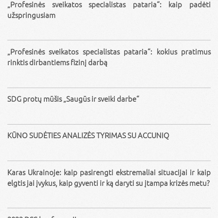
„Profesinės sveikatos specialistas pataria“: kaip padėti
užspringusiam
„Profesinės sveikatos specialistas pataria“: kokius pratimus
rinktis dirbantiems fizinį darbą
SDG protų mūšis „Saugūs ir sveiki darbe“
KŪNO SUDĖTIES ANALIZĖS TYRIMAS SU ACCUNIQ
Karas Ukrainoje: kaip pasirengti ekstremaliai situacijai ir kaip
elgtis jai įvykus, kaip gyventi ir ką daryti su įtampa krizės metu?