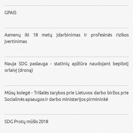
GPAIS
Asmenų iki 18 metų įdarbinimas ir profesinės rizikos
įvertinimas
Nauja SDG paslauga - statinių apžiūra naudojant bepilotį
orlaivį (droną)
Mūsų kolegė - Trišalės tarybos prie Lietuvos darbo biržos prie
Socialinės apsaugos ir darbo ministerijos pirmininkė
SDG Protų mūšis 2018