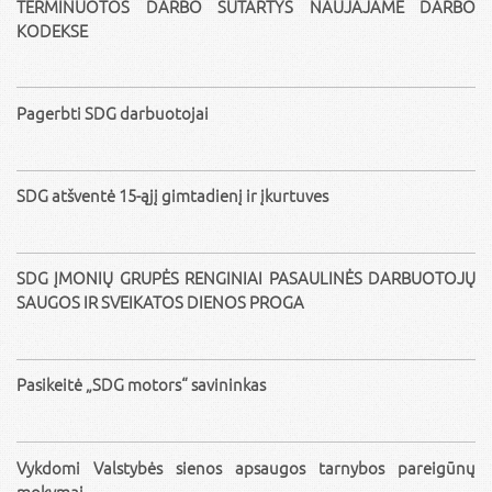
TERMINUOTOS DARBO SUTARTYS NAUJAJAME DARBO
KODEKSE
Pagerbti SDG darbuotojai
SDG atšventė 15-ąjį gimtadienį ir įkurtuves
SDG ĮMONIŲ GRUPĖS RENGINIAI PASAULINĖS DARBUOTOJŲ
SAUGOS IR SVEIKATOS DIENOS PROGA
Pasikeitė „SDG motors“ savininkas
Vykdomi Valstybės sienos apsaugos tarnybos pareigūnų
mokymai