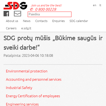
en
lt
Join us and be the best!
0 800 00228
About us
News
Contacts
Enquiries
SDG calendar
Careers
e.sdg.lt
SDG protų mūšis „Būkime saugūs ir
sveiki darbe!“
Patalpinta: 2023-04-06 10:18:08
Environmental protection
Accounting and personnel services
Industrial Safety
Energy Certification of employees
Engineering services