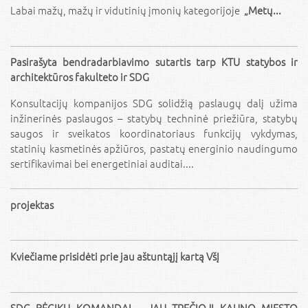
Labai mažų, mažų ir vidutinių įmonių kategorijoje
„Metų...
Pasirašyta bendradarbiavimo sutartis tarp KTU statybos ir
architektūros fakulteto ir SDG
Konsultacijų kompanijos SDG solidžią paslaugų dalį užima
inžinerinės paslaugos – statybų techninė priežiūra, statybų
saugos ir sveikatos koordinatoriaus funkcijų vykdymas,
statinių kasmetinės apžiūros, pastatų energinio naudingumo
sertifikavimai bei energetiniai auditai....
projektas
Kviečiame prisidėti prie jau aštuntąjį kartą VšĮ
SDG BĖGIKŲ KOMANDAI – JAU TREČIOJI KAUNO MIESTO