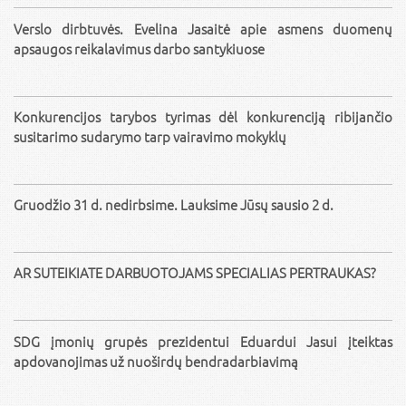
Verslo dirbtuvės. Evelina Jasaitė apie asmens duomenų
apsaugos reikalavimus darbo santykiuose
Konkurencijos tarybos tyrimas dėl konkurenciją ribijančio
susitarimo sudarymo tarp vairavimo mokyklų
Gruodžio 31 d. nedirbsime. Lauksime Jūsų sausio 2 d.
AR SUTEIKIATE DARBUOTOJAMS SPECIALIAS PERTRAUKAS?
SDG įmonių grupės prezidentui Eduardui Jasui įteiktas
apdovanojimas už nuoširdų bendradarbiavimą