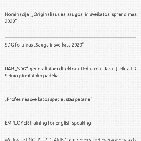
Nominacija „Originaliausias saugos ir sveikatos sprendimas
2020“
SDG forumas „Sauga ir sveikata 2020“
UAB „SDG“ generaliniam direktoriui Eduardui Jasui įteikta LR
Seimo pirmininko padėka
„Profesinės sveikatos specialistas pataria“
EMPLOYER training for English-speaking
We invite ENGLISH-SPEAKING employers and everyone who is