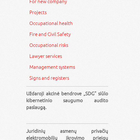
For new company
Projects
Occupational health
Fire and Civil Safety
Occupational risks
Lawyer services
Management systems
Signs and registers
Uždaroji akcinė bendrove „SDG“ siūlo
kibernetinio saugumo audito
paslaugą.
Juridinių asmenų privačių
elektromobilių įkrovimo prieigų