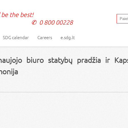
 be the best!
0 800 00228
SDG calendar
Careers
e.sdg.lt
aujojo biuro statybų pradžia ir Kap
monija