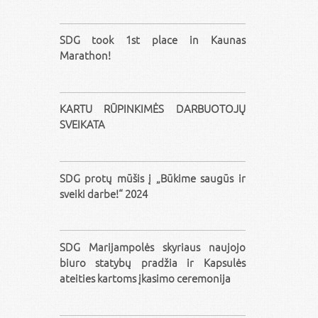
SDG took 1st place in Kaunas
Marathon!
KARTU RŪPINKIMĖS DARBUOTOJŲ
SVEIKATA
SDG protų mūšis į „Būkime saugūs ir
sveiki darbe!“ 2024
SDG Marijampolės skyriaus naujojo
biuro statybų pradžia ir Kapsulės
ateities kartoms įkasimo ceremonija