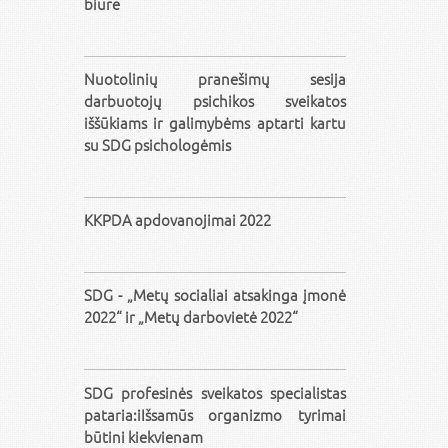
biure
Nuotolinių pranešimų sesija
darbuotojų psichikos sveikatos
iššūkiams ir galimybėms aptarti kartu
su SDG psichologėmis
KKPDA apdovanojimai 2022
SDG - „Metų socialiai atsakinga įmonė
2022“ ir „Metų darbovietė 2022“
SDG profesinės sveikatos specialistas
pataria:iIšsamūs organizmo tyrimai
būtini kiekvienam