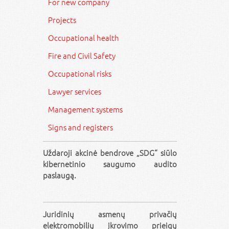
For new company
Projects
Occupational health
Fire and Civil Safety
Occupational risks
Lawyer services
Management systems
Signs and registers
Uždaroji akcinė bendrove „SDG“ siūlo
kibernetinio saugumo audito
paslaugą.
Juridinių asmenų privačių
elektromobilių įkrovimo prieigų