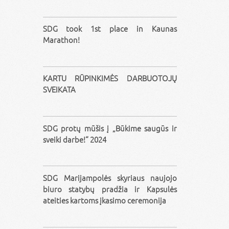
SDG took 1st place in Kaunas
Marathon!
KARTU RŪPINKIMĖS DARBUOTOJŲ
SVEIKATA
SDG protų mūšis į „Būkime saugūs ir
sveiki darbe!“ 2024
SDG Marijampolės skyriaus naujojo
biuro statybų pradžia ir Kapsulės
ateities kartoms įkasimo ceremonija