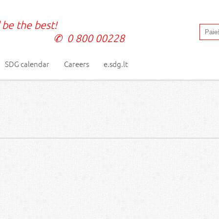
 be the best!
0 800 00228
SDG calendar
Careers
e.sdg.lt