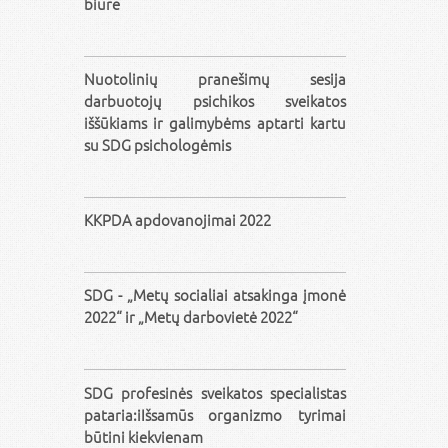
biure
Nuotolinių pranešimų sesija
darbuotojų psichikos sveikatos
iššūkiams ir galimybėms aptarti kartu
su SDG psichologėmis
KKPDA apdovanojimai 2022
SDG - „Metų socialiai atsakinga įmonė
2022“ ir „Metų darbovietė 2022“
SDG profesinės sveikatos specialistas
pataria:iIšsamūs organizmo tyrimai
būtini kiekvienam