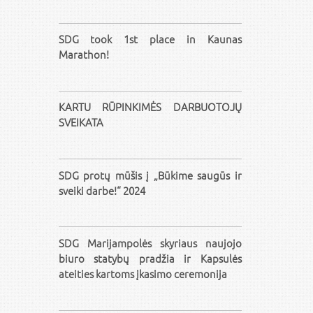
SDG took 1st place in Kaunas
Marathon!
KARTU RŪPINKIMĖS DARBUOTOJŲ
SVEIKATA
SDG protų mūšis į „Būkime saugūs ir
sveiki darbe!“ 2024
SDG Marijampolės skyriaus naujojo
biuro statybų pradžia ir Kapsulės
ateities kartoms įkasimo ceremonija