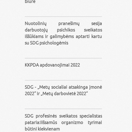
biure
Nuotolinių pranešimų sesija
darbuotojų psichikos sveikatos
iššūkiams ir galimybėms aptarti kartu
su SDG psichologėmis
KKPDA apdovanojimai 2022
SDG - „Metų socialiai atsakinga įmonė
2022“ ir „Metų darbovietė 2022“
SDG profesinės sveikatos specialistas
pataria:iIšsamūs organizmo tyrimai
būtini kiekvienam