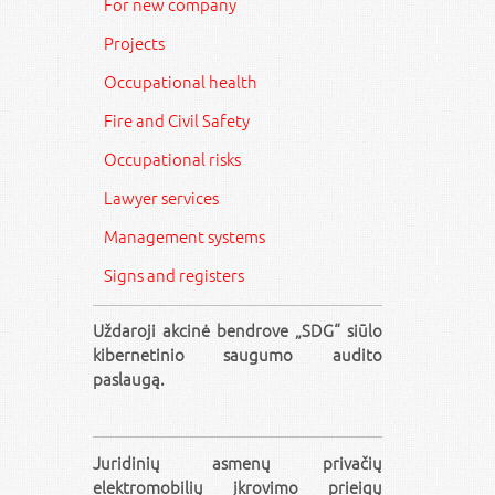
For new company
Projects
Occupational health
Fire and Civil Safety
Occupational risks
Lawyer services
Management systems
Signs and registers
Uždaroji akcinė bendrove „SDG“ siūlo
kibernetinio saugumo audito
paslaugą.
Juridinių asmenų privačių
elektromobilių įkrovimo prieigų