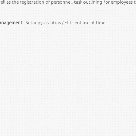
ell as the registration of personnel, task outlining for employees 
 management.
Sutaupytas laikas./ Efficient use of time.