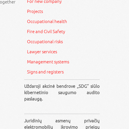
For new company
together
Projects
Occupational health
Fire and Civil Safety
Occupational risks
Lawyer services
Management systems
Signs and registers
Uždaroji akcinė bendrove „SDG“ siūlo
kibernetinio saugumo audito
paslaugą.
Juridinių asmenų privačių
elektromobilių įkrovimo prieigų