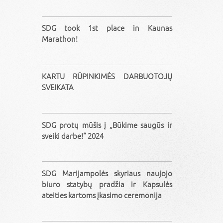
SDG took 1st place in Kaunas
Marathon!
KARTU RŪPINKIMĖS DARBUOTOJŲ
SVEIKATA
SDG protų mūšis į „Būkime saugūs ir
sveiki darbe!“ 2024
SDG Marijampolės skyriaus naujojo
biuro statybų pradžia ir Kapsulės
ateities kartoms įkasimo ceremonija