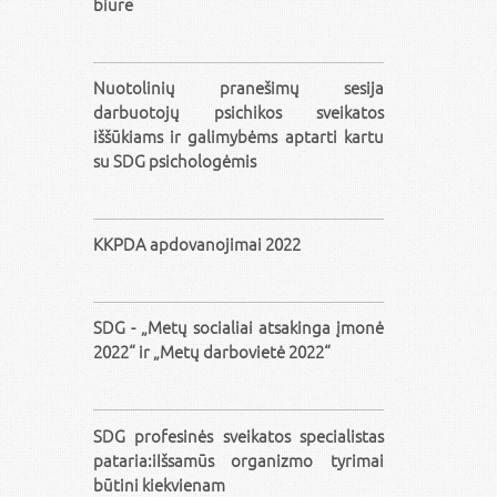
biure
Nuotolinių pranešimų sesija
darbuotojų psichikos sveikatos
iššūkiams ir galimybėms aptarti kartu
su SDG psichologėmis
KKPDA apdovanojimai 2022
SDG - „Metų socialiai atsakinga įmonė
2022“ ir „Metų darbovietė 2022“
SDG profesinės sveikatos specialistas
pataria:iIšsamūs organizmo tyrimai
būtini kiekvienam