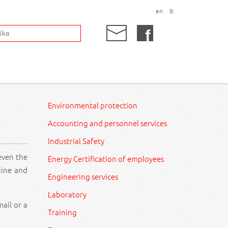
en
lt
Environmental protection
Accounting and personnel services
Industrial Safety
even the
Energy Certification of employees
gine and
Engineering services
Laboratory
mail or a
Training