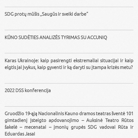
SDG protų mūšis „Saugūs ir sveiki darbe“
KŪNO SUDĖTIES ANALIZĖS TYRIMAS SU ACCUNIQ
Karas Ukrainoje: kaip pasirengti ekstremaliai situacijai ir kaip
elgtis jai įvykus, kaip gyventi ir ką daryti su įtampa krizės metu?
2022 DSS konferencija
Gruodžio 19-ąją Nacionalinis Kauno dramos teatras šventė 101
gimtadienį Įsteigto apdovanojimo – Auksinė Teatro Rūtos
šakelė – mecenatai – įmonių grupės SDG vadovai Rūta ir
Eduardas Jasai