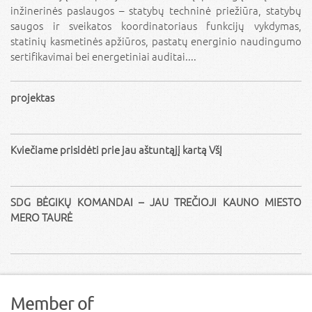
inžinerinės paslaugos – statybų techninė priežiūra, statybų
saugos ir sveikatos koordinatoriaus funkcijų vykdymas,
statinių kasmetinės apžiūros, pastatų energinio naudingumo
sertifikavimai bei energetiniai auditai....
projektas
Kviečiame prisidėti prie jau aštuntąjį kartą VšĮ
SDG BĖGIKŲ KOMANDAI – JAU TREČIOJI KAUNO MIESTO
MERO TAURĖ
Member of