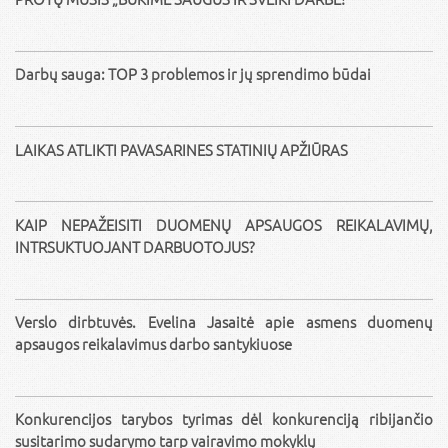
Darbų sauga: TOP 3 problemos ir jų sprendimo būdai
LAIKAS ATLIKTI PAVASARINES STATINIŲ APŽIŪRAS
KAIP NEPAŽEISITI DUOMENŲ APSAUGOS REIKALAVIMŲ,
INTRSUKTUOJANT DARBUOTOJUS?
Verslo dirbtuvės. Evelina Jasaitė apie asmens duomenų
apsaugos reikalavimus darbo santykiuose
Konkurencijos tarybos tyrimas dėl konkurenciją ribijančio
susitarimo sudarymo tarp vairavimo mokyklų