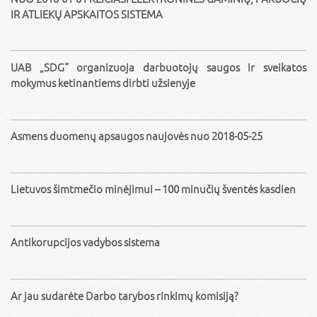
IR ATLIEKŲ APSKAITOS SISTEMA
UAB „SDG“ organizuoja darbuotojų saugos ir sveikatos
mokymus ketinantiems dirbti užsienyje
Asmens duomenų apsaugos naujovės nuo 2018-05-25
Lietuvos šimtmečio minėjimui – 100 minučių šventės kasdien
Antikorupcijos vadybos sistema
Ar jau sudarėte Darbo tarybos rinkimų komisiją?