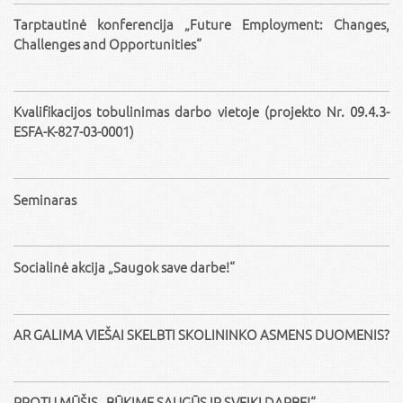
Tarptautinė konferencija „Future Employment: Changes,
Challenges and Opportunities“
Kvalifikacijos tobulinimas darbo vietoje (projekto Nr. 09.4.3-
ESFA-K-827-03-0001)
Seminaras
Socialinė akcija „Saugok save darbe!“
AR GALIMA VIEŠAI SKELBTI SKOLININKO ASMENS DUOMENIS?
PROTŲ MŪŠIS „BŪKIME SAUGŪS IR SVEIKI DARBE!“