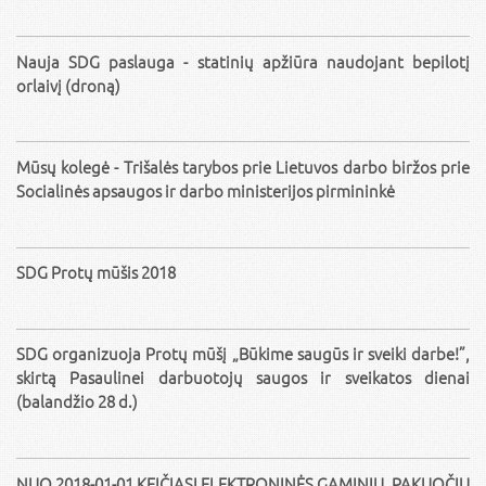
Nauja SDG paslauga - statinių apžiūra naudojant bepilotį
orlaivį (droną)
Mūsų kolegė - Trišalės tarybos prie Lietuvos darbo biržos prie
Socialinės apsaugos ir darbo ministerijos pirmininkė
SDG Protų mūšis 2018
SDG organizuoja Protų mūšį „Būkime saugūs ir sveiki darbe!”,
skirtą Pasaulinei darbuotojų saugos ir sveikatos dienai
(balandžio 28 d.)
NUO 2018-01-01 KEIČIASI ELEKTRONINĖS GAMINIŲ, PAKUOČIŲ