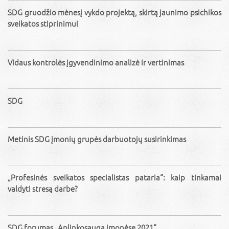
SDG gruodžio mėnesį vykdo projektą, skirtą jaunimo psichikos
sveikatos stiprinimui
Vidaus kontrolės įgyvendinimo analizė ir vertinimas
SDG
Metinis SDG įmonių grupės darbuotojų susirinkimas
„Profesinės sveikatos specialistas pataria“: kaip tinkamai
valdyti stresą darbe?
SDG forumas „Aplinkosauga įmonėse 2021“