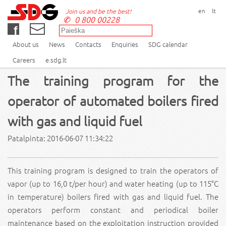
en
lt
Join us and be the best!
0 800 00228
About us
News
Contacts
Enquiries
SDG calendar
Careers
e.sdg.lt
The training program for the
operator of automated boilers fired
with gas and liquid fuel
Patalpinta: 2016-06-07 11:34:22
This training program is designed to train the operators of
vapor (up to 16,0 t/per hour) and water heating (up to 115°C
in temperature) boilers fired with gas and liquid fuel. The
operators perform constant and periodical boiler
maintenance based on the exploitation instruction provided