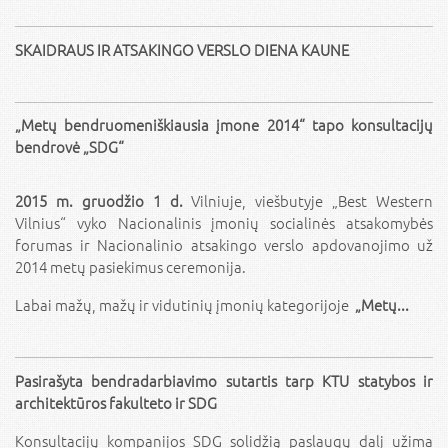
SKAIDRAUS IR ATSAKINGO VERSLO DIENA KAUNE
„Metų bendruomeniškiausia įmone 2014“ tapo konsultacijų
bendrovė „SDG“
2015 m. gruodžio 1 d.
Vilniuje, viešbutyje „Best Western
Vilnius“ vyko Nacionalinis įmonių socialinės atsakomybės
forumas ir Nacionalinio atsakingo verslo apdovanojimo už
2014 metų pasiekimus ceremonija.
Labai mažų, mažų ir vidutinių įmonių kategorijoje
„Metų...
Pasirašyta bendradarbiavimo sutartis tarp KTU statybos ir
architektūros fakulteto ir SDG
Konsultacijų kompanijos SDG solidžią paslaugų dalį užima