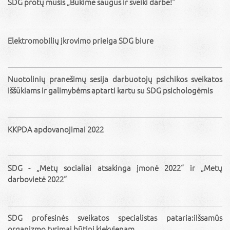
SDG protų mūšis „Būkime saugūs ir sveiki darbe!“
Elektromobilių įkrovimo prieiga SDG biure
Nuotolinių pranešimų sesija darbuotojų psichikos sveikatos
iššūkiams ir galimybėms aptarti kartu su SDG psichologėmis
KKPDA apdovanojimai 2022
SDG - „Metų socialiai atsakinga įmonė 2022“ ir „Metų
darbovietė 2022“
SDG profesinės sveikatos specialistas pataria:iIšsamūs
organizmo tyrimai būtini kiekvienam