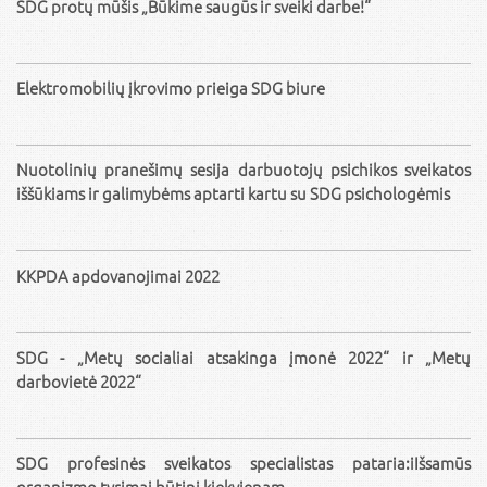
SDG protų mūšis „Būkime saugūs ir sveiki darbe!“
Elektromobilių įkrovimo prieiga SDG biure
Nuotolinių pranešimų sesija darbuotojų psichikos sveikatos
iššūkiams ir galimybėms aptarti kartu su SDG psichologėmis
KKPDA apdovanojimai 2022
SDG - „Metų socialiai atsakinga įmonė 2022“ ir „Metų
darbovietė 2022“
SDG profesinės sveikatos specialistas pataria:iIšsamūs
organizmo tyrimai būtini kiekvienam