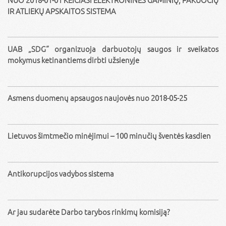
IR ATLIEKŲ APSKAITOS SISTEMA
UAB „SDG“ organizuoja darbuotojų saugos ir sveikatos
mokymus ketinantiems dirbti užsienyje
Asmens duomenų apsaugos naujovės nuo 2018-05-25
Lietuvos šimtmečio minėjimui – 100 minučių šventės kasdien
Antikorupcijos vadybos sistema
Ar jau sudarėte Darbo tarybos rinkimų komisiją?