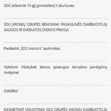
SDG atšventė 15-ąjį gimtadienį ir įkurtuves
SDG ĮMONIŲ GRUPĖS RENGINIAI PASAULINĖS DARBUOTOJŲ
SAUGOS IR SVEIKATOS DIENOS PROGA
Pasikeitė „SDG motors“ savininkas
Vykdomi Valstybės sienos apsaugos tarnybos pareigūnų
mokymai
SVARBU!
KASMETINIS VISUOTINIS SDG GRUPĖS ĮMONIŲ DARBUOTOJŲ