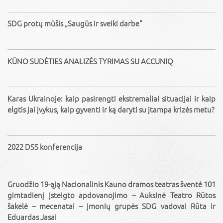
SDG protų mūšis „Saugūs ir sveiki darbe“
KŪNO SUDĖTIES ANALIZĖS TYRIMAS SU ACCUNIQ
Karas Ukrainoje: kaip pasirengti ekstremaliai situacijai ir kaip
elgtis jai įvykus, kaip gyventi ir ką daryti su įtampa krizės metu?
2022 DSS konferencija
Gruodžio 19-ąją Nacionalinis Kauno dramos teatras šventė 101
gimtadienį Įsteigto apdovanojimo – Auksinė Teatro Rūtos
šakelė – mecenatai – įmonių grupės SDG vadovai Rūta ir
Eduardas Jasai