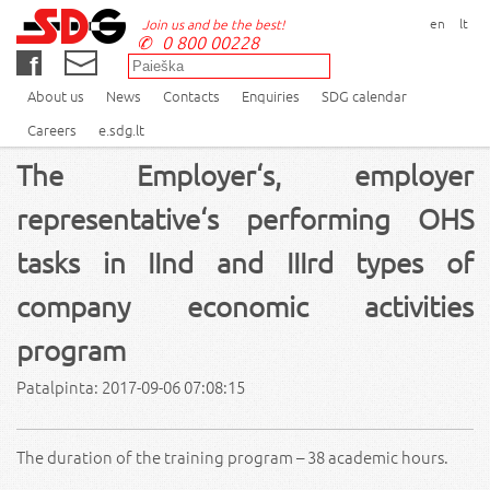
en
lt
Join us and be the best!
0 800 00228
About us
News
Contacts
Enquiries
SDG calendar
Careers
e.sdg.lt
The Employer‘s, employer
representative‘s performing OHS
tasks in IInd and IIIrd types of
company economic activities
program
Patalpinta: 2017-09-06 07:08:15
The duration of the training program – 38 academic hours.