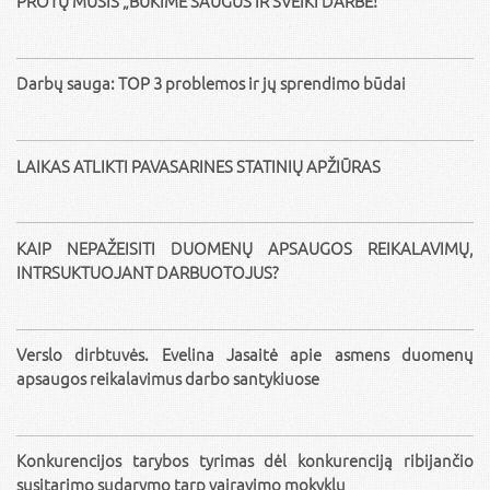
PROTŲ MŪŠIS „BŪKIME SAUGŪS IR SVEIKI DARBE!“
Darbų sauga: TOP 3 problemos ir jų sprendimo būdai
LAIKAS ATLIKTI PAVASARINES STATINIŲ APŽIŪRAS
KAIP NEPAŽEISITI DUOMENŲ APSAUGOS REIKALAVIMŲ,
INTRSUKTUOJANT DARBUOTOJUS?
Verslo dirbtuvės. Evelina Jasaitė apie asmens duomenų
apsaugos reikalavimus darbo santykiuose
Konkurencijos tarybos tyrimas dėl konkurenciją ribijančio
susitarimo sudarymo tarp vairavimo mokyklų