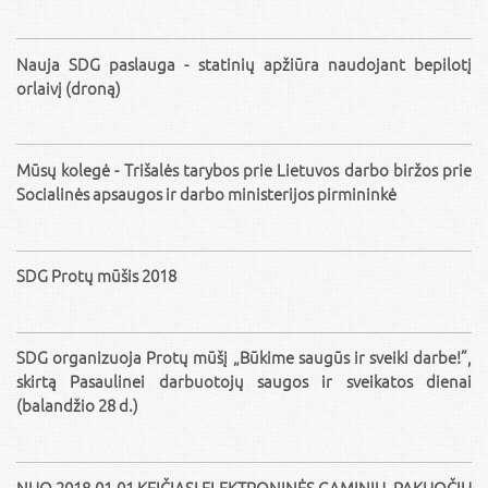
Nauja SDG paslauga - statinių apžiūra naudojant bepilotį
orlaivį (droną)
Mūsų kolegė - Trišalės tarybos prie Lietuvos darbo biržos prie
Socialinės apsaugos ir darbo ministerijos pirmininkė
SDG Protų mūšis 2018
SDG organizuoja Protų mūšį „Būkime saugūs ir sveiki darbe!”,
skirtą Pasaulinei darbuotojų saugos ir sveikatos dienai
(balandžio 28 d.)
NUO 2018-01-01 KEIČIASI ELEKTRONINĖS GAMINIŲ, PAKUOČIŲ