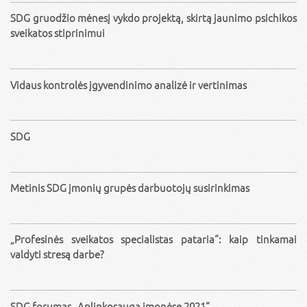
SDG gruodžio mėnesį vykdo projektą, skirtą jaunimo psichikos
sveikatos stiprinimui
Vidaus kontrolės įgyvendinimo analizė ir vertinimas
SDG
Metinis SDG įmonių grupės darbuotojų susirinkimas
„Profesinės sveikatos specialistas pataria“: kaip tinkamai
valdyti stresą darbe?
SDG forumas „Aplinkosauga įmonėse 2021“