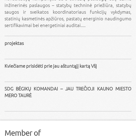
inžinerinės paslaugos – statybų techninė priežiūra, statybų
saugos ir sveikatos koordinatoriaus funkcijų vykdymas,
statinių kasmetinės apžiūros, pastatų energinio naudingumo
sertifikavimai bei energetiniai auditai....
projektas
Kviečiame prisidėti prie jau aštuntąjį kartą VšĮ
SDG BĖGIKŲ KOMANDAI – JAU TREČIOJI KAUNO MIESTO
MERO TAURĖ
Member of