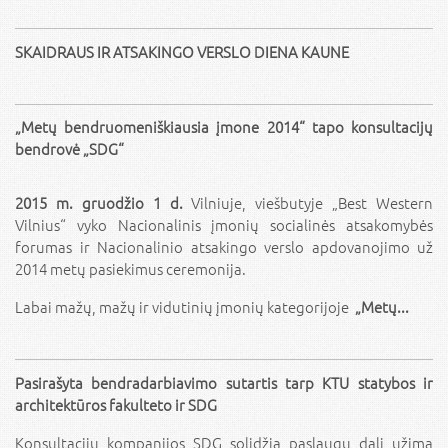
SKAIDRAUS IR ATSAKINGO VERSLO DIENA KAUNE
„Metų bendruomeniškiausia įmone 2014“ tapo konsultacijų
bendrovė „SDG“
2015 m. gruodžio 1 d.
Vilniuje, viešbutyje „Best Western
Vilnius“ vyko Nacionalinis įmonių socialinės atsakomybės
forumas ir Nacionalinio atsakingo verslo apdovanojimo už
2014 metų pasiekimus ceremonija.
Labai mažų, mažų ir vidutinių įmonių kategorijoje
„Metų...
Pasirašyta bendradarbiavimo sutartis tarp KTU statybos ir
architektūros fakulteto ir SDG
Konsultacijų kompanijos SDG solidžią paslaugų dalį užima