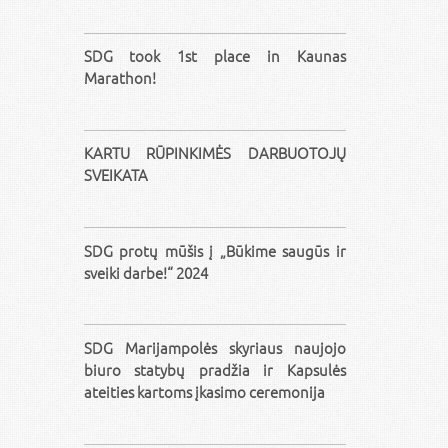
SDG took 1st place in Kaunas
Marathon!
KARTU RŪPINKIMĖS DARBUOTOJŲ
SVEIKATA
SDG protų mūšis į „Būkime saugūs ir
sveiki darbe!“ 2024
SDG Marijampolės skyriaus naujojo
biuro statybų pradžia ir Kapsulės
ateities kartoms įkasimo ceremonija