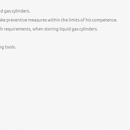
id gas cylinders.
ake preventive measures within the limits of his competence.
h requirements, when storing liquid gas cylinders.
ng tools.