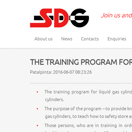
Join us and
About us
News
Contacts
Enquiries
THE TRAINING PROGRAM FOR
Patalpinta: 2016-06-07 08:23:26
The training program for liquid gas cylind
cylinders.
The purpose of the program – to provide know
gas cylinders, to teach how to safety store
Those persons, who are in training in orde