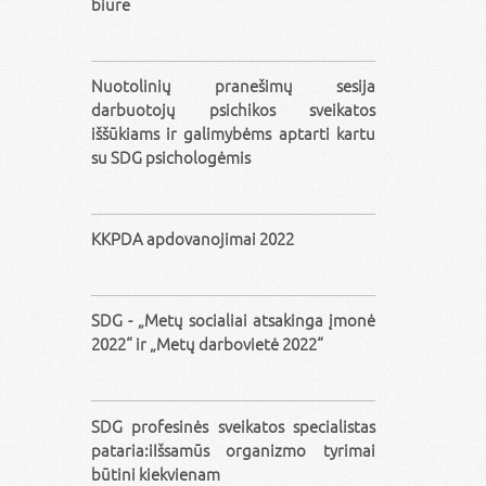
biure
Nuotolinių pranešimų sesija
darbuotojų psichikos sveikatos
iššūkiams ir galimybėms aptarti kartu
su SDG psichologėmis
KKPDA apdovanojimai 2022
SDG - „Metų socialiai atsakinga įmonė
2022“ ir „Metų darbovietė 2022“
SDG profesinės sveikatos specialistas
pataria:iIšsamūs organizmo tyrimai
būtini kiekvienam