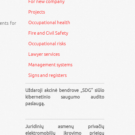
For new company
Projects
Occupational health
ents for
Fire and Civil Safety
Occupational risks
Lawyer services
Management systems
Signs and registers
.
Uždaroji akcinė bendrove „SDG“ siūlo
kibernetinio saugumo audito
paslaugą.
Juridinių asmenų privačių
elektromobilių įkrovimo prieigų