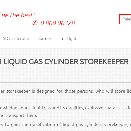
 be the best!
0 800 00228
SDG calendar
Careers
e.sdg.lt
 LIQUID GAS CYLINDER STOREKEEPER
er storekeeper is designed for those persons, who will store li
ledge about liquid gas and its qualities, explosive characteristics
 and transport them.
r to gain the qualification of liquid gas cylinders storekeeper,