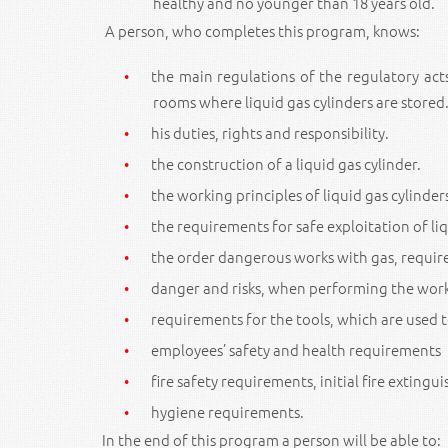
healthy and no younger than 18 years old.
A person, who completes this program, knows:
the main regulations of the regulatory act
rooms where liquid gas cylinders are stored
his duties, rights and responsibility.
the construction of a liquid gas cylinder.
the working principles of liquid gas cylinder
the requirements for safe exploitation of liq
the order dangerous works with gas, requir
danger and risks, when performing the works
requirements for the tools, which are used to
employees’ safety and health requirements
fire safety requirements, initial fire exting
hygiene requirements.
In the end of this program a person will be able to: