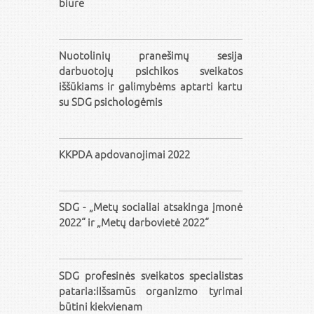
biure
Nuotolinių pranešimų sesija
darbuotojų psichikos sveikatos
iššūkiams ir galimybėms aptarti kartu
su SDG psichologėmis
KKPDA apdovanojimai 2022
SDG - „Metų socialiai atsakinga įmonė
2022“ ir „Metų darbovietė 2022“
SDG profesinės sveikatos specialistas
pataria:iIšsamūs organizmo tyrimai
būtini kiekvienam