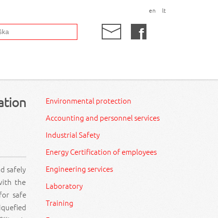
en
lt
ation
Environmental protection
Accounting and personnel services
Industrial Safety
Energy Certification of employees
Engineering services
d safely
with the
Laboratory
for safe
Training
iquefied