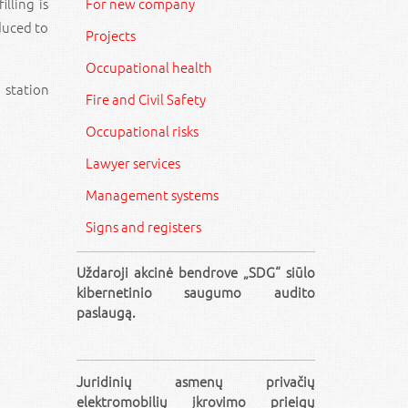
lling is
For new company
duced to
Projects
Occupational health
g station
Fire and Civil Safety
Occupational risks
Lawyer services
Management systems
Signs and registers
Uždaroji akcinė bendrove „SDG“ siūlo
kibernetinio saugumo audito
paslaugą.
Juridinių asmenų privačių
elektromobilių įkrovimo prieigų