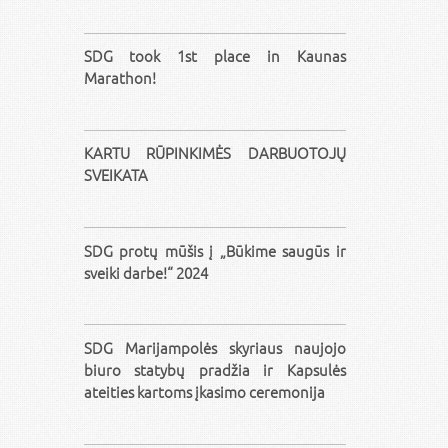
SDG took 1st place in Kaunas
Marathon!
KARTU RŪPINKIMĖS DARBUOTOJŲ
SVEIKATA
SDG protų mūšis į „Būkime saugūs ir
sveiki darbe!“ 2024
SDG Marijampolės skyriaus naujojo
biuro statybų pradžia ir Kapsulės
ateities kartoms įkasimo ceremonija